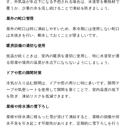
す。外気温が氷点下になる予想される場合は、水道管を断熱材で
覆うか、少量の水を流し続けることで凍結を防ぎましょう。
屋外の蛇口管理
屋外の蛇口は特に凍結しやすいため、寒冷期には使用しない蛇口
は水抜きを行い、断水しておくことが望ましいです。
暖房設備の適切な使用
低温が続くときは、室内の暖房を適切に使用し、特に水道管が通
る部屋や場所の温度が氷点下にならないようにしましょう。
ドアや窓の隙間対策
冷気が入り込む隙間は、ドアや窓の周りに特に多いです。隙間テ
ープや気密シートを使用して隙間を塞ぐことで、室内温度の低下
を防ぎ、凍結リスクを低減できます。
屋根や排水溝の雪下ろし
屋根や排水溝に積もった雪が溶けて凍結すると、屋根の損傷や排
水不良を引き起こす可能性があります。定期的に雪下ろしを行う