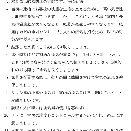
水蒸気は結露防止の大敵です。特に石油
当初の建物はお客様の快適な生活を支えるために、高い気密性
と断熱性を持っています。しかし、これにより冬場に室内と外
気の温度差が大きくなると、結露が発生しやすくなります。結
露はカビの原因やシミ、押し入れの湿気を招くため、以下の対
策が推奨されます。
結露した水滴はこまめに拭き取りましょう。
寒い時期ほど定期的な換気が重要です。1日に2〜3回、少なく
とも3分間は窓を開けて空気を入れ替えましょう。さらに押入
れの扉も開けて通気を良くしましょう。
家具を配置する際は、壁との間に隙間を空けて空気の流れを確
保しましょう。
サッシ窓の小窓や換気扉、室内の換気口は常に開けておくこと
が望ましいです。
調理や入浴時には換気扇の使用を忘れずに。
さらに、室内の湿度をコントロールするためにも以下の点に注
意しましょう。
水蒸気は結露の主な原因です。石油ストーブや加湿器、観葉植