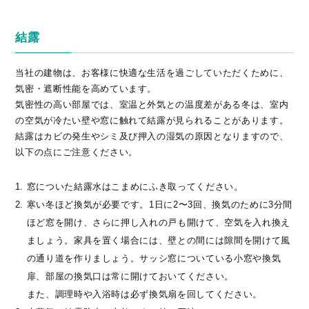
結露
当社の建物は、お客様に快適な生活を過ごしていただくために、
気密・遮断性能を高めています。
気密性の高い部屋では、室温と外気との温度差がある冬は、室内
の空気が冷たい壁や窓に触れて結露が見られることがあります。
結露はカビの発生やシミ及び押入の湿気の原因となりますので、
以下の点にご注意ください。
窓についた結露水はこまめにふき取ってください。
寒い冬ほど換気が必要です。1日に2〜3回、換気のために3分間
ほど窓を開け、さらに押し入れの戸も開けて、空気を入れ換え
ましょう。家具を置く場合には、壁との間には隙間を開けて風
の通り道を作りましょう。サッシ窓についている小窓や換気
扉、部屋の換気口は常に開けておいてください。
また、調理時や入浴時は必ず換気扇を回してください。