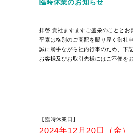
臨時休業のお知らせ
拝啓 貴社ますますご盛栄のこととお
平素は格別のご高配を賜り厚く御礼
誠に勝手ながら社内行事のため、下
お客様及びお取引先様にはご不便を
【臨時休業日】
2024年12月20日（金）