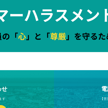
わせ
電
ます
【営